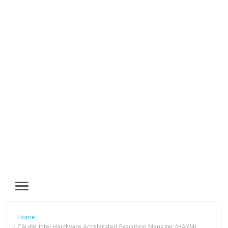
MENU
Home
Cài đặt Intel Hardware Accelerated Execution Manager (HAXM)